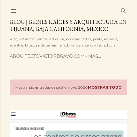
Ir al contenido principal
BLOG | BIENES RAÍCES Y ARQUITECTURA EN
TIJUANA, BAJA CALIFORNIA, MEXICO
Preguntas frecuentes, artículos, noticias, notas, posts, reviews,
eventos, bitácora de temas inmobiliarios, diseño y tecnología.
ARQUITECTOVICTORBRAVO.COM
MÁS…
Mostrando entradas de septiembre, 2020
MOSTRAR TODO
E
n
t
r