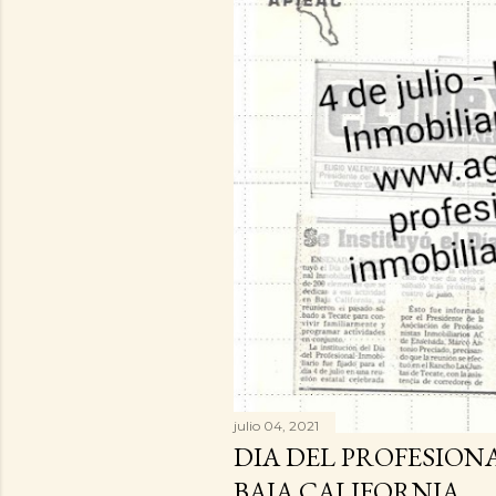
a
d
a
s
julio 04, 2021
DIA DEL PROFESION
BAJA CALIFORNIA