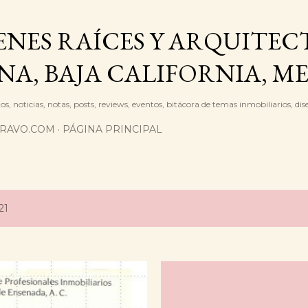
Ir al contenido principal
IENES RAÍCES Y ARQUITE
NA, BAJA CALIFORNIA, M
os, noticias, notas, posts, reviews, eventos, bitácora de temas inmobiliarios, dis
BRAVO.COM
PÁGINA PRINCIPAL
21