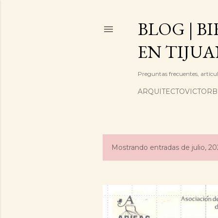
BLOG | B
EN TIJUA
Preguntas frecuentes, artícul
ARQUITECTOVICTOR
Mostrando entradas de julio, 20
E
n
t
r