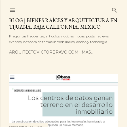
Ir al contenido principal
BLOG | BIENES RAÍCES Y ARQUITECTURA EN
TIJUANA, BAJA CALIFORNIA, MEXICO
Preguntas frecuentes, artículos, noticias, notas, posts, reviews,
eventos, bitácora de temas inmobiliarios, diseño y tecnología.
ARQUITECTOVICTORBRAVO.COM
MÁS…
E
n
t
r
septiembre 09, 2020